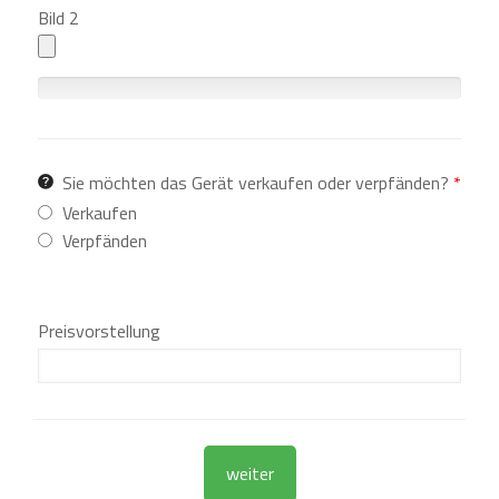
C
Bild 2
o
m
p
0
l
%
e
C
t
o
e
m
Sie möchten das Gerät verkaufen oder verpfänden?
*
p
Verkaufen
l
Verpfänden
e
t
e
Preisvorstellung
weiter